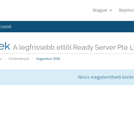
Magyar
Bejelen
csolat
rek
A legfrissebb ettől Ready Server Pte L
u
Közlemények
Augusztus 2026
Nincs megjeleníthető közl