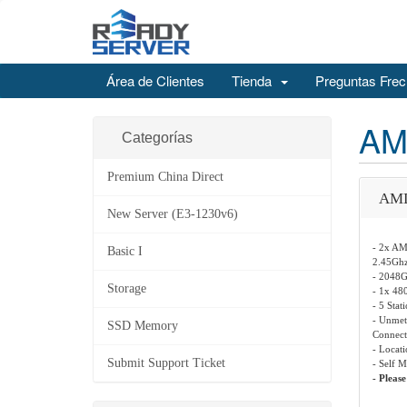
Área de Clientes
Tienda
Preguntas Frec
AM
Categorías
Premium China Direct
AMD
New Server (E3-1230v6)
- 2x AM
Basic I
2.45Ghz
- 2048
Storage
- 1x 4
- 5 Stat
- Unmet
SSD Memory
Connect
- Locat
Submit Support Ticket
- Self 
- Pleas