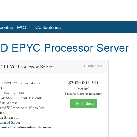
uentes - FAQ
Contáctenos
D EPYC Processor Server
 EPYC Processor Server
1 Disponible
$3000.00 USD
D EPYC 7763 (dual 64 core
)
Mensual
GB Memory RAM
$4000.00 Coste de Instalación
80GB SSD + 4x 7.68TB NVME
ic IP Address
Pedir Ahora
ered 500Mbps with 1Gbps Port
ion
ion Singapore
Managed Server
e
contact us
before submit the order!