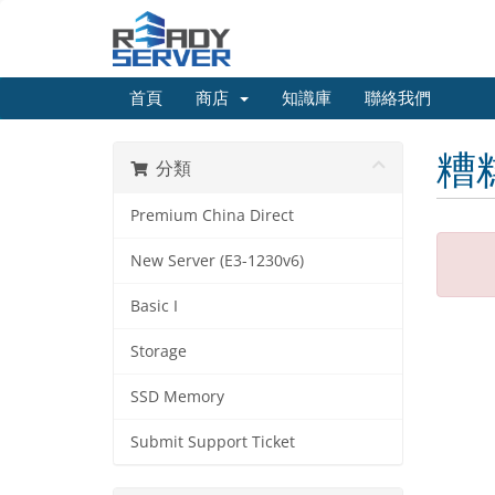
首頁
商店
知識庫
聯絡我們
糟
分類
Premium China Direct
New Server (E3-1230v6)
Basic I
Storage
SSD Memory
Submit Support Ticket