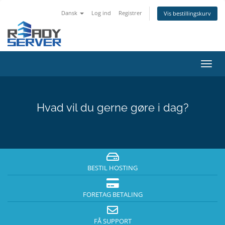
Dansk
Log ind
Registrer
Vis bestillingskurv
Skift
navig
Hvad vil du gerne gøre i dag?
BESTIL HOSTING
FORETAG BETALING
FÅ SUPPORT