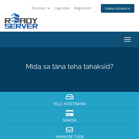
Estonian
Logi sisse
Registreeri
Vaata ostukorvi
Lülit
navig
Mida sa täna teha tahaksid?
TELLI HOSTIMINE
MAKSA
HANKIGE TUGE