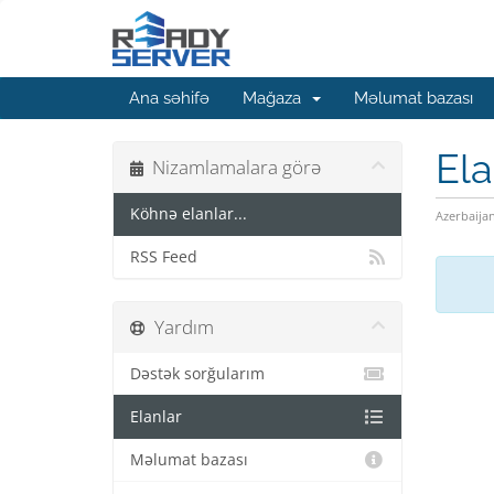
Ana səhifə
Mağaza
Məlumat bazası
Ela
Nizamlamalara görə
Köhnə elanlar...
Azerbaija
RSS Feed
Yardım
Dəstək sorğularım
Elanlar
Məlumat bazası