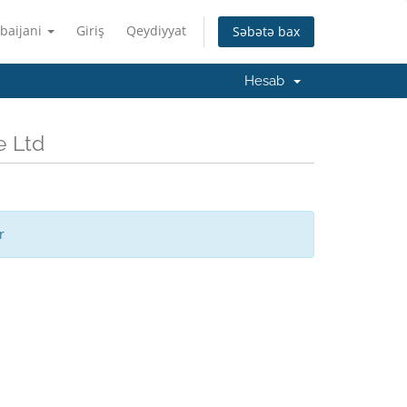
baijani
Giriş
Qeydiyyat
Səbətə bax
Hesab
e Ltd
r