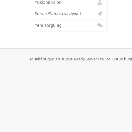
Yüklənilənlər
Server/Şəbəkə vəziyyəti
Yeni sorğu aç
Müəllif hüquqları © 2026 Ready Server Pte Ltd. Bütün hüq