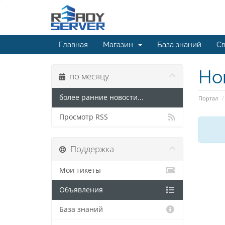
Главная
Магазин
База знаний
Св
Но
по месяцу
более ранние новости...
Портал
Просмотр RSS
Поддержка
Мои тикеты
Объявления
База знаний