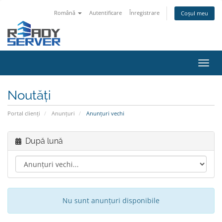
Română
Autentificare
Înregistrare
Coșul meu
Navi
Toggl
Noutăți
Portal clienți
Anunțuri
Anunțuri vechi
După lună
Nu sunt anunțuri disponibile