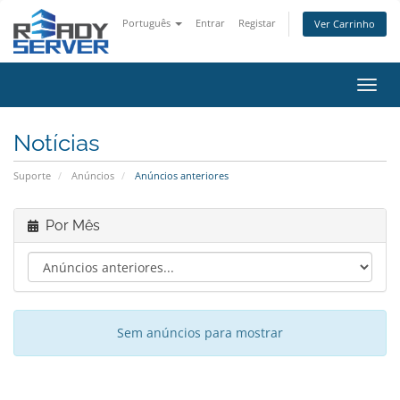
Português
Entrar
Registar
Ver Carrinho
Alter
nave
Notícias
Suporte
Anúncios
Anúncios anteriores
Por Mês
Sem anúncios para mostrar